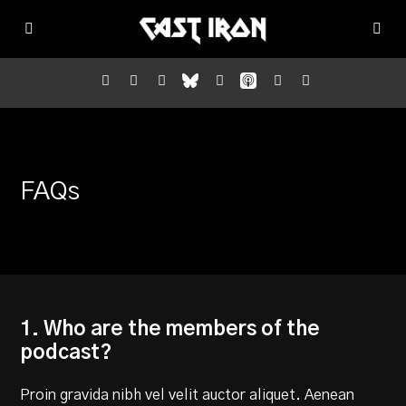
Home
FAQs
Listen
Episodes
News
1. Who are the members of the
podcast?
More
Proin gravida nibh vel velit auctor aliquet. Aenean